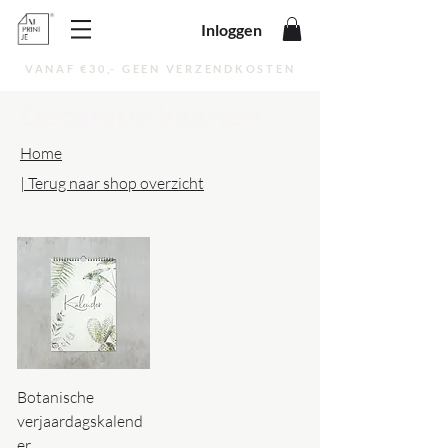
Inloggen
VANAF €30,- GEEN VERZENDKOSTEN
Decoratie kaarten
Home
| Terug naar shop overzicht
Botanische
verjaardagskalend
er