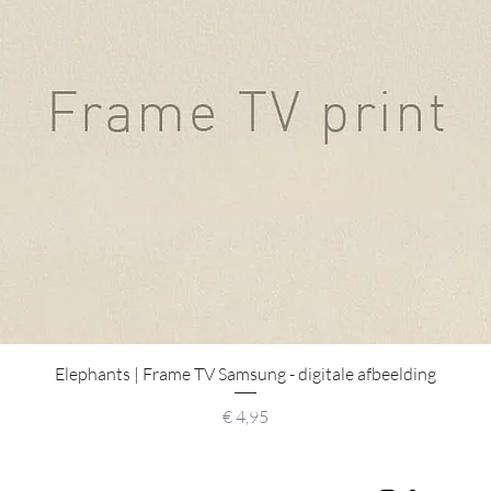
Snel overzicht
Elephants | Frame TV Samsung - digitale afbeelding
Prijs
€ 4,95