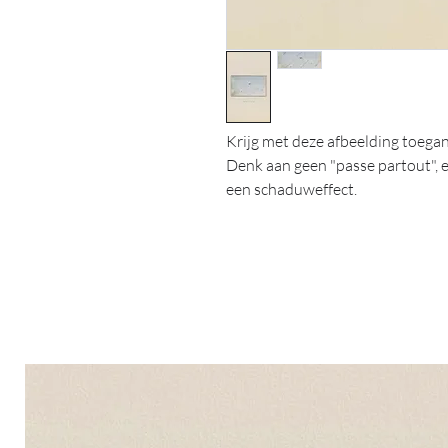
Krijg met deze afbeelding toegang
Denk aan geen "passe partout", e
een schaduweffect.
Copyright 2019 © by ArtPrintJe A
No part of this publication may b
system or transmitted in any for
mechanical, photocopying, recor
written permission of the copyri