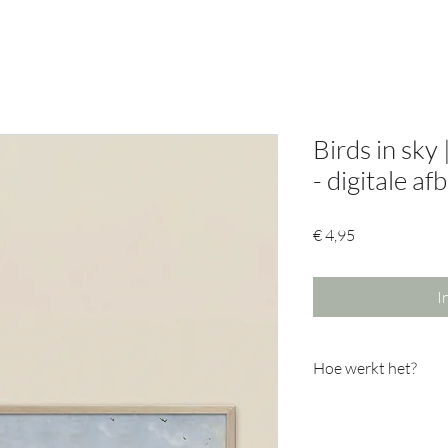
Birds in sk
- digitale af
Prijs
€ 4,95
I
Hoe werkt het?
Download de app Smar
deze met de frame TV.
Zorg dat je TV aanstaa