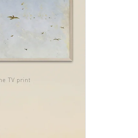
Je kunt in de app klik
vanaf daar jouw eigen