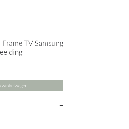
y | Frame TV Samsung
beelding
n winkelwagen
tThings op jouw telefoon, verbind
n en je in de "kunstmodes" zit.