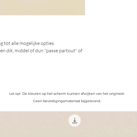
 tot alle mogelijke opties.
en dik, middel of dun "passe partout" of
ll rights reserved.
e reproduced, stored in a retrieval
m or by any means, electronic,
ding or otherwise without the prior
Let op! De kleuren op het scherm kunnen afwijken van het origineel.
ght holder.
Geen bevestigingsmateriaal bijgeleverd.