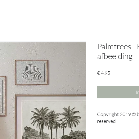
Palmtrees | 
afbeelding
Prijs
€ 4,95
I
Copyright 2019 © by
reserved
Download de app Smar