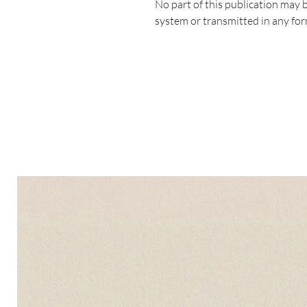
No part of this publication may b
system or transmitted in any for
mechanical, photocopying, recor
written permission of the copyri