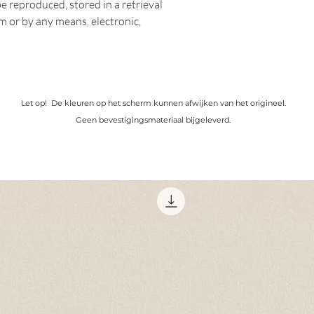
e reproduced, stored in a retrieval
m or by any means, electronic,
ding or otherwise without the prior
ght holder.
Let op! De kleuren op het scherm kunnen afwijken van het origineel.
Geen bevestigingsmateriaal bijgeleverd.