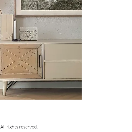
deze met de frame TV.
Als de TV aanstaat kun
en vanaf daar jouw eig
ll rights reserved.