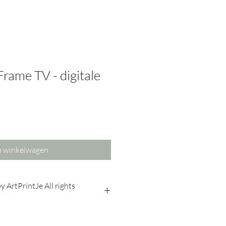
Frame TV - digitale
n winkelwagen
 ArtPrintJe All rights
tThings op jouw telefoon, verbind