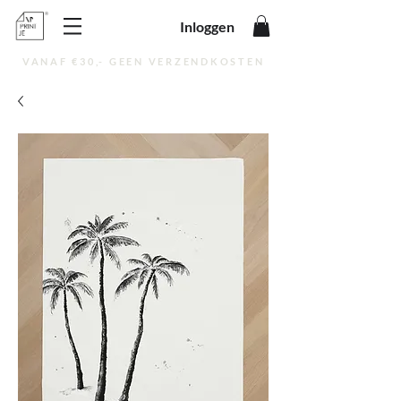
Inloggen
VANAF €30,- GEEN VERZENDKOSTEN