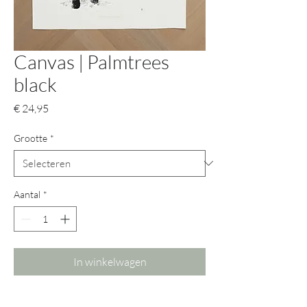
Canvas | Palmtrees
black
Prijs
€ 24,95
Grootte
*
Aantal
*
In winkelwagen
Verkrijgbaar in 2 formaten.