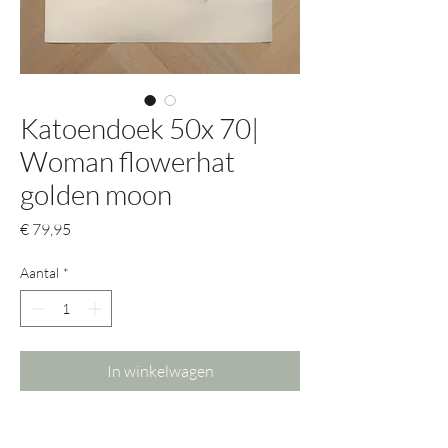
Katoendoek 50x 70|
Woman flowerhat
golden moon
Prijs
€ 79,95
Aantal
*
In winkelwagen
Katoendoek hand beschilderd met goud