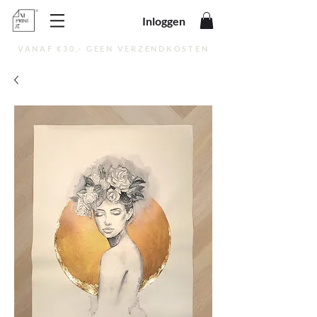
Inloggen
VANAF €30,- GEEN VERZENDKOSTEN