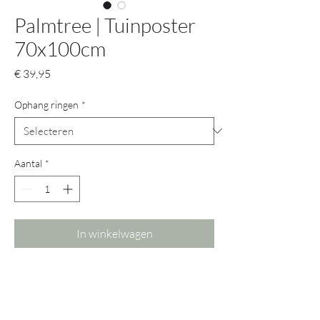
Palmtree | Tuinposter
70x100cm
Prijs
€ 39,95
Ophang ringen
*
Aantal
*
In winkelwagen
Let op! De kleuren op het scherm
kunnen afwijken van het origineel.